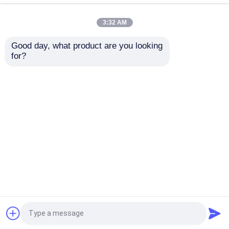
3:32 AM
私達について
Good day, what product are you looking 
for?
ISO 9001 認定のCNC
自動車産業用 医療用
工場旅行
加工部品 POM PEナイ
3Dプリント プロトタ
ロンプラスチック3D印
イプ部品 サービス
刷サービス
品質管理
お問い合わせを送信
お問い合わせを送信
私達に連絡しなさい
ホーム
企業情報
お問い合わせ
Desktop Site
ニュース
地図
プライバシーポリシー
場合
品質
CNCの精密機械化
中国工場.Copyright © 2026
Shenzhen Jinyihe Technology Co., Ltd.. All Rights
引用を要求しなさい
Reserved.