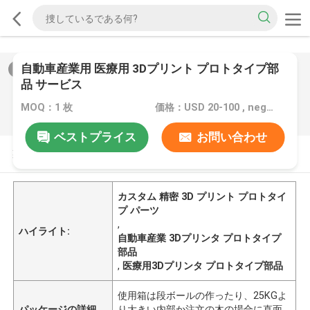
自動車産業用 医療用 3Dプリント プロトタイプ部
2
/
0
品 サービス
MOQ：1 枚
価格：USD 20-100 , negotiable
ベストプライス
お問い合わせ
製品の説明
カスタム 精密 3D プリント プロトタイ
プ パーツ
,
ハイライト:
自動車産業 3Dプリンタ プロトタイプ
部品
,
医療用3Dプリンタ プロトタイプ部品
使用箱は段ボールの作ったり、25KGよ
パッケージの詳細
り大きい内部か注文の木の場合に直面