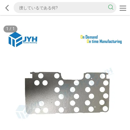
1
/
1