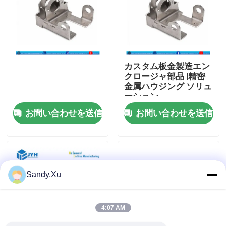
私達について
工場旅行
カスタム板金製造エン
クロージャ部品 |精密
金属ハウジング ソリュ
品質管理
ーション
お問い合わせを送信
お問い合わせを送信
私達に連絡しなさい
ニュース
Sandy.Xu
場合
4:07 AM
引用を要求しなさい