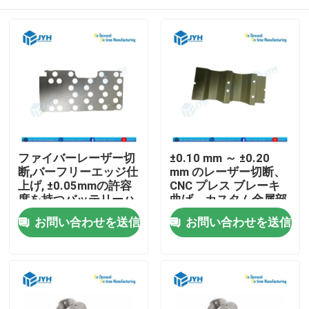
ファイバーレーザー切
±0.10 mm ～ ±0.20
断,バーフリーエッジ仕
mm のレーザー切断、
上げ, ±0.05mmの許容
CNC プレス ブレーキ
度を持つバッテリーハ
曲げ、カスタム金属部
ウジングのための精密
品用の TIG 溶接アセン
家
お問い合わせを送信
お問い合わせを送信
レーザー切断部品
ブリを備えた精密板金
製造サービス
サービス
VRショー