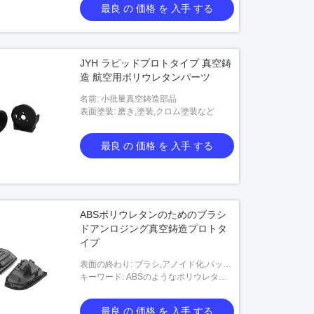
最良 の 価格 を 入手 する
JYH ラピッドプロトタイプ 真空鋳
造 航空用ポリウレタンパーツ
名前: 小批量真空鋳造部品
表面塗装: 磨き,塗装,クロム塗装など
最良 の 価格 を 入手 する
ABSポリウレタンのためのブラシ
ドアンロジング真空鋳造プロトタ
イプ
表面の終わり: ブラシ,アノイド化,パッシ
ビテーション,ニッケル塗装,クロム塗装,
キーワード: ABSのようなポリウレタン
プラチ,亜鉛塗装,電圧塗装,電解塗装など
と 小規模生産は シリコン模具を使って
行われます
最良 の 価格 を 入手 する