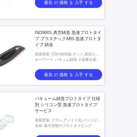
最良 の 価格 を 入手 する
ISO9001 真空鋳造 急速プロトタイ
プ プラスチックABS 急速プロトタ
イプ 鋳造
表面塗装: CDの粒状線,マット,高光り,輝
く,輝くチャンファー,高度に磨き,剥がし,
キーワード: バキュム鋳造 小批量生産と
クリーニングチャンファー,繊細な質感,
急速プロトタイプ製造
超模造,黒く,など.
最良 の 価格 を 入手 する
バキューム鋳造プロトタイプ 仕様
別 シリコン型 急速プロトタイプ
サービス
表面塗装: ブラシ,アノイド化,パッシビテ
ーション,ニッケル塗装,クロム塗装,プラ
名前: 吸引採型のプロトタイピング
チ,亜鉛塗装,電圧塗装,電解塗装など