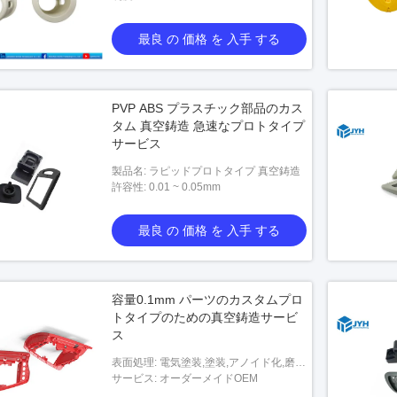
最良 の 価格 を 入手 する
PVP ABS プラスチック部品のカス
タム 真空鋳造 急速なプロトタイプ
サービス
製品名: ラピッドプロトタイプ 真空鋳造
許容性: 0.01 ~ 0.05mm
最良 の 価格 を 入手 する
容量0.1mm パーツのカスタムプロ
トタイプのための真空鋳造サービ
ス
表面処理: 電気塗装,塗装,アノイド化,磨
き,塗装など
サービス: オーダーメイドOEM