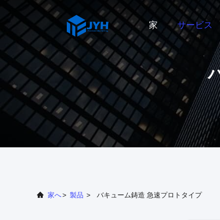
家
サービス
家へ
>
製品
>
バキューム鋳造 急速プロトタイプ