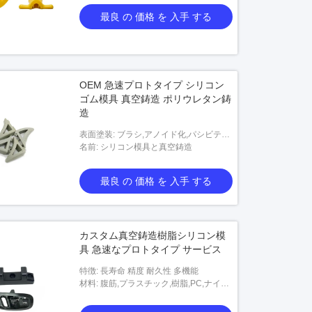
ひびの絵画、シルクスクリーンの印刷、
最良 の 価格 を 入手 する
金属絵画、ひびの絵画、シルクスクリー
ンの印刷、パッド
OEM 急速プロトタイプ シリコン
ゴム模具 真空鋳造 ポリウレタン鋳
造
表面塗装: ブラシ,アノイド化,パシビテー
ション,ニッケル,クロム,亜鉛
名前: シリコン模具と真空鋳造
最良 の 価格 を 入手 する
カスタム真空鋳造樹脂シリコン模
具 急速なプロトタイプ サービス
特徴: 長寿命 精度 耐久性 多機能
材料: 腹筋,プラスチック,樹脂,PC,ナイロ
ン