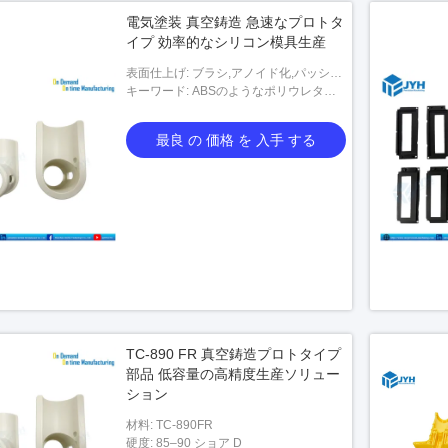
電気塗装 真空鋳造 急速なプロトタ
イプ 効率的なシリコン模具生産
表面仕上げ: ブラシ,アノイド化,パッシビ
テーション,ニッケル塗装,クロム塗装,プ
キーワード: ABSのようなポリウレタン
ラチ,亜鉛塗装,電圧塗装,電解塗装など
と 小規模生産は シリコン模具を使って
行われます
最良 の 価格 を 入手 する
TC-890 FR 真空鋳造プロトタイプ
部品 低容量の高精度生産ソリュー
ション
材料: TC-890FR
硬度: 85–90 ショア D