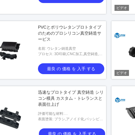
ビデオ
PVCとポリウレタンプロトタイプ
のためのプロシリコン真空鋳造サ
ービス
名前: ウレタン鋳造真空
プロセス: 3D印刷,CNC加工,真空鋳造,注
射鋳造など
最良 の 価格 を 入手 する
ビデオ
迅速なプロトタイプ 真空鋳造 シリ
コン模具 カスタム・トレランスと
表面仕上げ
評価可能な材料:
ABS,POM,PMMA,PP,PC,PE,PA,PPS,PVC,
表面塗装: ブラシ,アノイド化,パッシビテ
アルミ,銅,銅,etccは,カスタマイズするこ
ーション,ニッケル塗装,クロム塗装,プラ
とができます
チ,亜鉛塗装,電圧塗装,電解塗装など
最良 の 価格 を 入手 する