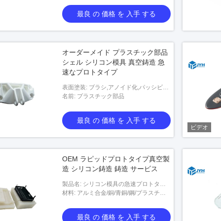
最良 の 価格 を 入手 する
オーダーメイド プラスチック部品
シェル シリコン模具 真空鋳造 急
速なプロトタイプ
表面塗装: ブラシ,アノイド化,パッシビテ
ーション,ニッケル塗装,クロム塗装,プラ
名前: プラスチック部品
チ,亜鉛塗装,電圧塗装,電解塗装など
最良 の 価格 を 入手 する
ビデオ
OEM ラピッドプロトタイプ真空製
造 シリコン鋳造 鋳造 サービス
製品名: シリコン模具の急速プロトタイ
プ
材料: アルミ合金/銅/青銅/鋼/プラスチッ
ク/金属/顧客の要件
最良 の 価格 を 入手 する