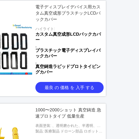
電子ディスプレイデバイス用カス
タム真空成形プラスチックLCDバ
ックカバー
ハイライト:
カスタム真空成形LCDバックカバ
ー
,
プラスチック電子ディスプレイバ
ックカバー
,
真空鋳造ラピッドプロトタイピン
グカバー
最良 の 価格 を 入手 する
1000〜2000ショット 真空鋳造 急
速プロトタイプ 低量生産
表面塗装: 、透明磨かれた、半透明、
semi-transparent、粉のコーティング、
製品: 医療製品 ドローン部品 ロボット製
絵画、紫外線コーティング、金属絵画、
品