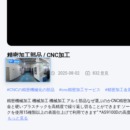
精密加工部品 / CNC加工
CNCの精密機械化
2025-08-02
832 意見
#
CNCの精密機械化の部品
#
cnc精密加工サービス
#
精密加工金
精密機械加工 機械加工 機械加工 アルミ部品なぜ選ぶのかCNC精密加工
金と硬いプラスチックを高精度で繰り返し切ることができます.ソース
クを使用15種類以上の表面仕上げで利用できます".*AS9100Dの高
もっと見る