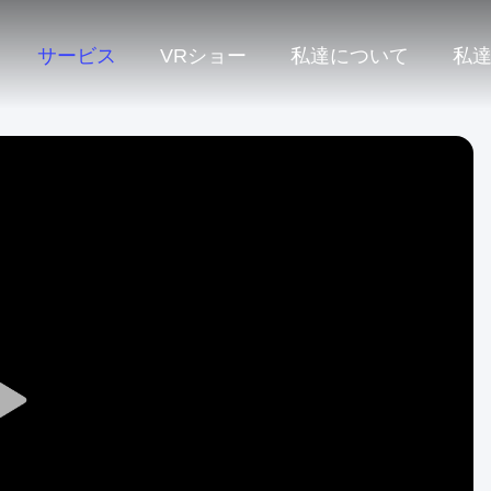
サービス
VRショー
私達について
私
Play
Video