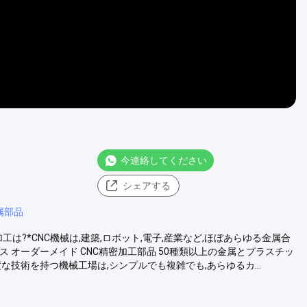
今連絡してください
シェアする
属部品
は?*CNC機械は,建築,ロボット,電子,産業など,ほぼあらゆる金属合
 オーダーメイド CNC精密加工部品 50種類以上の金属とプラスチッ
度な技術を持つ機械工場は,シンプルでも複雑でも,あらゆるカ...