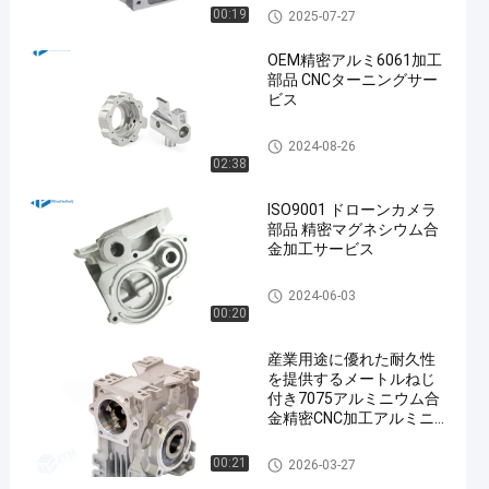
CNCの精密機械化
00:19
2025-07-27
OEM精密アルミ6061加工
部品 CNCターニングサー
ビス
CNCの精密機械化
2024-08-26
02:38
ISO9001 ドローンカメラ
部品 精密マグネシウム合
金加工サービス
CNCの精密機械化
2024-06-03
00:20
産業用途に優れた耐久性
を提供するメートルねじ
付き7075アルミニウム合
金精密CNC加工アルミニ
ウムハウジング
CNCの精密機械化
00:21
2026-03-27