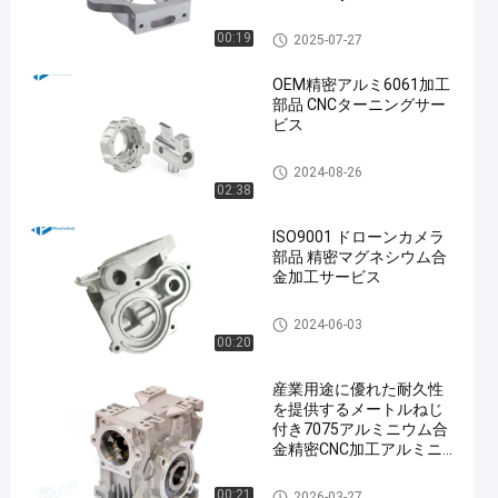
CNCの精密機械化
00:19
2025-07-27
OEM精密アルミ6061加工
部品 CNCターニングサー
ビス
CNCの精密機械化
2024-08-26
02:38
ISO9001 ドローンカメラ
部品 精密マグネシウム合
金加工サービス
CNCの精密機械化
2024-06-03
00:20
産業用途に優れた耐久性
を提供するメートルねじ
付き7075アルミニウム合
金精密CNC加工アルミニ
ウムハウジング
CNCの精密機械化
00:21
2026-03-27