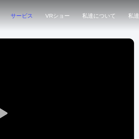
サービス
VRショー
私達について
私
Play
Video