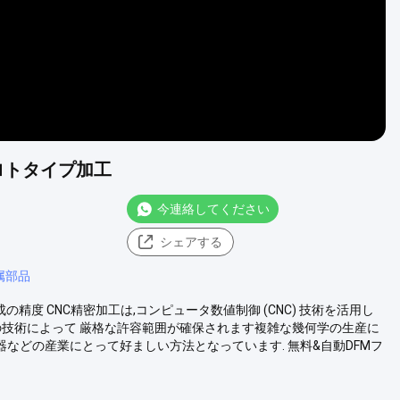
プロトタイプ加工
今連絡してください
シェアする
属部品
度 CNC精密加工は,コンピュータ数値制御 (CNC) 技術を活用し
の技術によって 厳格な許容範囲が確保されます複雑な幾何学の生産に
器などの産業にとって好ましい方法となっています. 無料&自動DFMフ