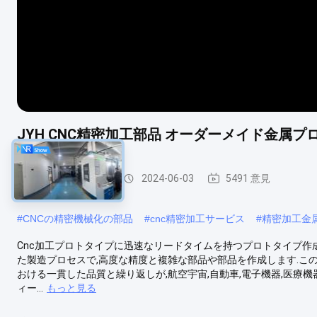
JYH CNC精密加工部品 オーダーメイド金属
CNCの精密機械化
2024-06-03
5491 意見
#
CNCの精密機械化の部品
#
cnc精密加工サービス
#
精密加工金
Cnc加工プロトタイプに迅速なリードタイムを持つプロトタイプ作成の精
た製造プロセスで,高度な精度と複雑な部品や部品を作成します.こ
おける一貫した品質と繰り返しが,航空宇宙,自動車,電子機器,医療機
ィー...
もっと見る