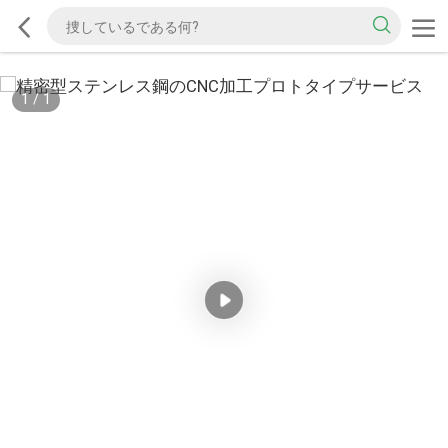
1
/
1