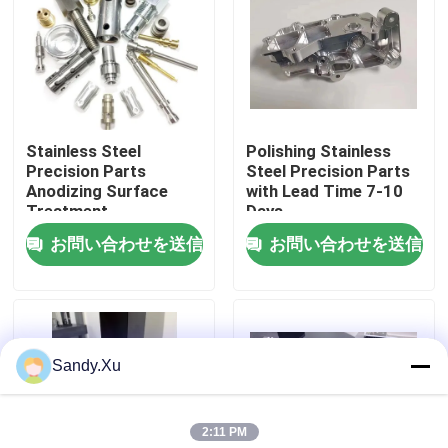
私達について
工場旅行
Stainless Steel
Polishing Stainless
Precision Parts
Steel Precision Parts
品質管理
Anodizing Surface
with Lead Time 7-10
Treatment
Days
Customizable Material
お問い合わせを送信
お問い合わせを送信
私達に連絡しなさい
7-10 Days Lead Time
ニュース
Sandy.Xu
場合
2:11 PM
引用を要求しなさい