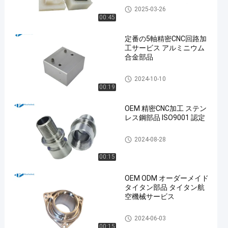
バキューム鋳造 急速プロトタ
2025-03-26
イプ
00:45
定番の5軸精密CNC回路加
工サービス アルミニウム
合金部品
5 軸のCNC加工サービス
2024-10-10
00:19
OEM 精密CNC加工 ステン
レス鋼部品 ISO9001 認定
ステンレス鋼CNCの機械化サ
2024-08-28
ービス
00:15
OEM ODM オーダーメイド
タイタン部品 タイタン航
空機械サービス
チタニウムCNCの機械化
2024-06-03
00:15