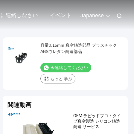
達に連絡しなさい
イベント
Japanese
容量0.15mm 真空鋳造部品 プラスチック
ABSウレタン鋳造部品
今連絡してください
もっと 学ぶ
関連動画
OEM ラピッドプロトタイ
プ真空製造 シリコン鋳造
鋳造 サービス