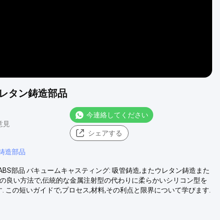
Sウレタン鋳造部品
今連絡してください
 意見
シェアする
鋳造部品
S部品 バキュームキャスティング: 吸管鋳造,またウレタン鋳造また
の良い方法で,伝統的な金属注射型の代わりに柔らかいシリコン型を
. この短いガイドで,プロセス,材料,その利点と限界について学びます.