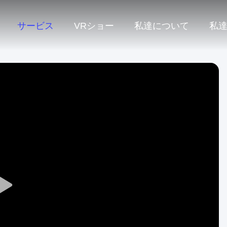
サービス
VRショー
私達について
私
Play
Video