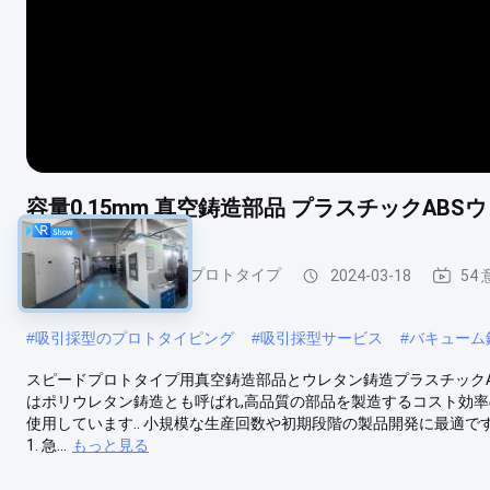
容量0.15mm 真空鋳造部品 プラスチックAB
バキューム鋳造 急速プロトタイプ
2024-03-18
54
#
吸引採型のプロトタイピング
#
吸引採型サービス
#
バキューム
スピードプロトタイプ用真空鋳造部品とウレタン鋳造プラスチックAB
はポリウレタン鋳造とも呼ばれ,高品質の部品を製造するコスト効率
使用しています.. 小規模な生産回数や初期段階の製品開発に最適です
1. 急...
もっと見る